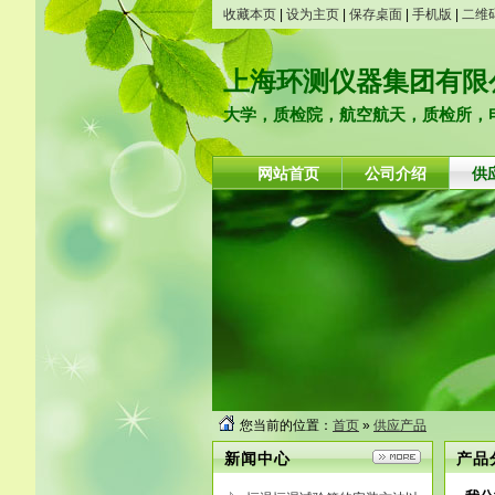
收藏本页
|
设为主页
|
保存桌面
|
手机版
|
二维
上海环测仪器集团有限
大学，质检院，航空航天，质检所，电
网站首页
公司介绍
供
您当前的位置：
首页
»
供应产品
新闻中心
产品