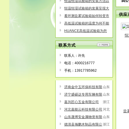
我公
恒温恒湿试验箱的安装方法以
及安装场地
恒温恒湿试验箱的发展呈现大
供应
幅动之成功背后
看环测盐雾试验箱如何转变市
场运行，实现发展
高低温试验箱的温度为何不能
保持平衡？
HUANCE高低温试验箱为您
恒
服务到永久
联系方式
联系人：许先
电话：4000216777
手机：13917785962
济南金中玉环保科技有限
山东
公司
济宁盛硕达专用车辆有限
山东
公司
嘉兴匠心五金有限公司
浙江
河北嘉能云科技有限公司
河北
盐
山东晟博安金属物资有限
山东
公司
德清县瀚鹏木制品有限公
浙江